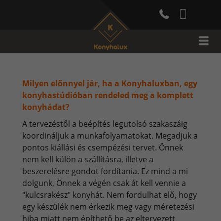
Toggle
naviga
Milyen előnnyel jár, ha a Konyhaluxban, egy
konyhastúdióban rendeled meg a komplett
konyhádat?
A tervezéstől a beépítés legutolsó szakaszáig
koordináljuk a munkafolyamatokat. Megadjuk a
pontos kiállási és csempézési tervet. Önnek
nem kell külön a szállításra, illetve a
beszerelésre gondot fordítania. Ez mind a mi
dolgunk, Önnek a végén csak át kell vennie a
"kulcsrakész" konyhát. Nem fordulhat elő, hogy
egy készülék nem érkezik meg vagy méretezési
hiba miatt nem építhető be az eltervezett