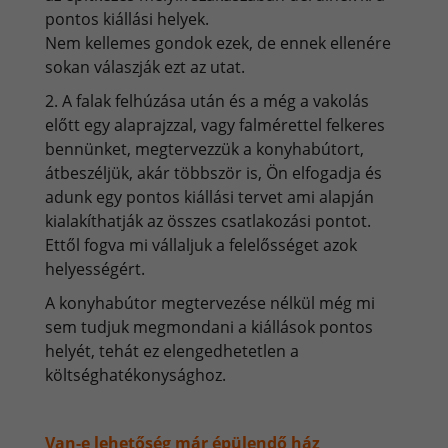
pontos kiállási helyek.
Nem kellemes gondok ezek, de ennek ellenére
sokan válaszják ezt az utat.
2. A falak felhúzása után és a még a vakolás
előtt egy alaprajzzal, vagy falmérettel felkeres
bennünket, megtervezzük a konyhabútort,
átbeszéljük, akár többször is, Ön elfogadja és
adunk egy pontos kiállási tervet ami alapján
kialakíthatják az összes csatlakozási pontot.
Ettől fogva mi vállaljuk a felelősséget azok
helyességért.
A konyhabútor megtervezése nélkül még mi
sem tudjuk megmondani a kiállások pontos
helyét, tehát ez elengedhetetlen a
költséghatékonysághoz.
Van-e lehetőség már épülendő ház