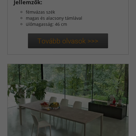
Jellemzők:
fémvázas szék
magas és alacsony támlával
ülőmagasság: 46 cm