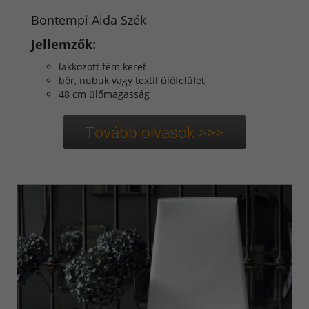
inspirációk
Bontempi Aida Szék
Jellemzők:
Konyha-
lakkozott fém keret
inspirációk
bőr, nubuk vagy textil ülőfelület
48 cm ülőmagasság
Konyhabútorok
Referenciák
Nappali
Bútorok
Székek
Asztalok