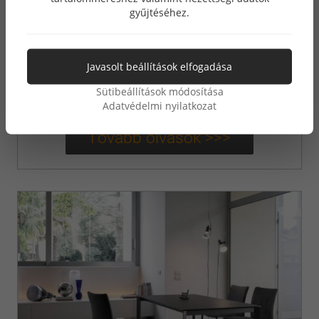
gyűjtéséhez.
Bontempi Shark Szék
Jellemzők:
Javasolt beállítások elfogadása
erős polipropilén kivitel
strapabíró
Sütibeállítások módosítása
46 cm ülőmagasság
Adatvédelmi nyilatkozat