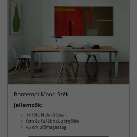
Bontempi Mood Szék
Jellemzők:
14 féle kialakítással
fém és fa lábbal, görgőkkel
46 cm ülőmagasság