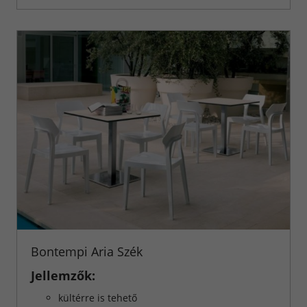
Bontempi Aria Szék
Jellemzők:
kültérre is tehető