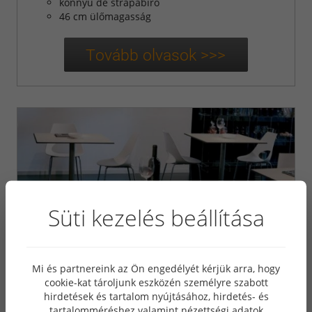
könnyű de strapabíró
46 cm ülőmagasság
Süti kezelés beállítása
Mi és partnereink az Ön engedélyét kérjük arra, hogy
cookie-kat tároljunk eszközén személyre szabott
hirdetések és tartalom nyújtásához, hirdetés- és
tartalomméréshez valamint nézettségi adatok