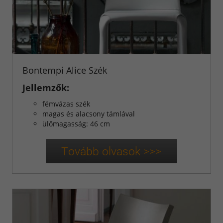
Fürdőszoba
Bútorok
Beépíthető
Készülékek
Bontempi Alice Szék
Munkalap
Jellemzők:
megoldások
fémvázas szék
magas és alacsony támlával
ülőmagasság: 46 cm