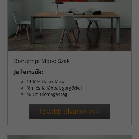
Bontempi Mood Szék
Jellemzők:
14 féle kialakítással
fém és fa lábbal, görgőkkel
46 cm ülőmagasság