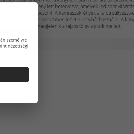
 üveges tálalószekrény lett betervezve, amelyek led spot világítás
ket külön lehet kapcsolni. A kamraszekrények a falba süllyesztve
tervezve, így kényelmesebben lehet a konyhát használni. A kon
ott részén szintén megjelenik a rajzos tölgy a grafit mellett.
özén személyre
int nézettségi