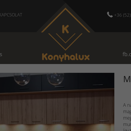
KAPCSOLAT
+36 (52
s
fb.
M
A n
mag
megj
mun
így