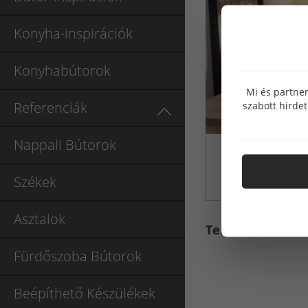
Konyha-inspirációk
Konyhabútorok
Mi és partner
Referenciák
szabott hirde
Nappali Bútorok
Székek
Asztalok
Termék címkék
Fürdőszoba Bútorok
Beépíthető Készülékek