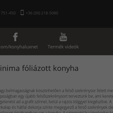
) 751-450
+36 (30) 218-5080
com/konyhaluxnet
Termék videók
inima fóliázott konyha
agy belmagasságnak köszönhetően a felső szekrénysor felett me
asságban egy újabb felsőszekrénysort terveztünk be, ami keret
elenést ad a grafit színnel, belül a rajzos tölggyel kiegészítve. A
kalap és hátfal dekorja szinte megegyező a felső szekrények de
 teljesen összhangban van a konyha. A szimmetriára törekedve ké