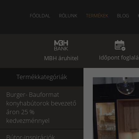
FŐOLDAL
RÓLUNK
TERMÉKEK
BLOG
Időpont foglalá
MBH áruhitel
Termékkategóriák
Burger- Bauformat
konyhabútorok bevezető
áron 25 %
kedvezménnyel
Bútor-inspirációk