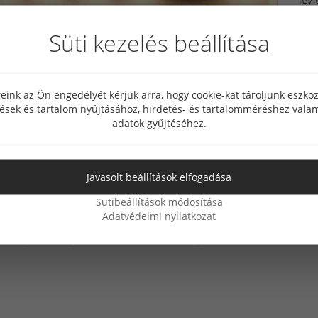
1-1
ami
Süti kezelés beállítása
meg
nyit
eink az Ön engedélyét kérjük arra, hogy cookie-kat tároljunk eszk
tések és tartalom nyújtásához, hirdetés- és tartalomméréshez valam
adatok gyűjtéséhez.
Javasolt beállítások elfogadása
Sütibeállítások módosítása
Adatvédelmi nyilatkozat
:
Bányai,
Konyhabútor,
Minima,
Tölgy,
Lechner,