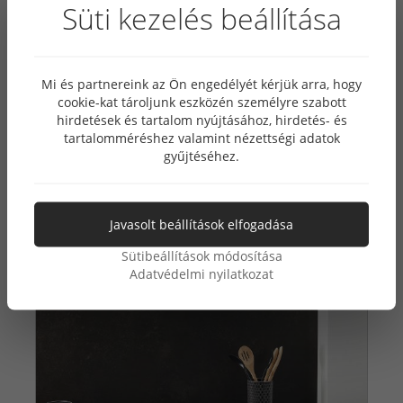
Süti kezelés beállítása
természetes, meleg tapintású
jól javítható felületi egyenetlenségek
tartós és stílusos
Mi és partnereink az Ön engedélyét kérjük arra, hogy
cookie-kat tároljunk eszközén személyre szabott
Kinek ajánljuk ezt a munkalapot?
hirdetések és tartalom nyújtásához, hirdetés- és
tartalomméréshez valamint nézettségi adatok
gyűjtéséhez.
Javasolt beállítások elfogadása
Sütibeállítások módosítása
Adatvédelmi nyilatkozat