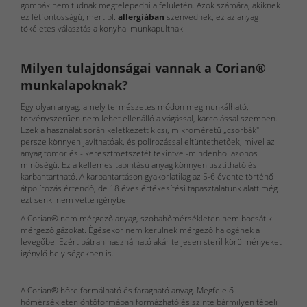
gombák nem tudnak megtelepedni a felületén. Azok számára, akiknek
inspirációk
ez létfontosságú, mert pl.
allergiában
szenvednek, ez az anyag
tökéletes választás a konyhai munkapultnak.
Konyha-
Milyen tulajdonságai vannak a Corian®
inspirációk
munkalapoknak?
Konyhabútorok
Egy olyan anyag, amely természetes módon megmunkálható,
törvényszerűen nem lehet ellenálló a vágással, karcolással szemben.
Ezek a használat során keletkezett kicsi, mikroméretű „csorbák"
persze könnyen javíthatóak, és polírozással eltüntethetőek, mivel az
Referenciák
anyag tömör és - keresztmetszetét tekintve -mindenhol azonos
minőségű. Ez a kellemes tapintású anyag könnyen tisztítható és
karbantartható. A karbantartáson gyakorlatilag az 5-6 évente történő
Nappali
átpolírozás értendő, de 18 éves értékesítési tapasztalatunk alatt még
Bútorok
ezt senki nem vette igénybe.
A Corian® nem mérgező anyag, szobahőmérsékleten nem bocsát ki
mérgező gázokat. Égésekor nem kerülnek mérgező halogének a
Székek
levegőbe. Ezért bátran használható akár teljesen steril körülményeket
igénylő helyiségekben is.
Asztalok
A Corian® hőre formálható és faragható anyag. Megfelelő
hőmérsékleten öntőformában formázható és szinte bármilyen tébeli