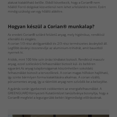
Fürdőszoba
alakzat kialakítható belőle. Ebből következik, hogy a Corian® nem
hőálló! Forró dolgokat közvetlenül nem lehet a felületére tenni. Ezért
Bútorok
mindig szükség van egy hőálló alátétre.
Beépíthető
Hogyan készül a Corian® munkalap?
Készülékek
Az eredeti Corian® szilárd felületű anyag, mely higiénikus, rendkívül
ellenálló és elegáns.
A corian 1/3 rész akrilgyantából és 2/3 rész természetes ásványból áll.
Munkalap
Legfőbb ásványi összetevője az aluminium-trihidrát, amit bauxitból
megoldások
nyernek ki.
A több, mint 100 féle szín óriási kínálatot biztosít. Rendkívül masszív
anyag, ezzel széleskörű felhasználást biztosít kül- és beltéren
egyaránt.Az anyag tulajdonságainak köszönhetően sokoldalú
felhasználást biztosít a tervezőknek. A corian magas hőfokon hajlítható,
így szinte bármilyen forma kialakítására alkalmas. A corian vízálló,
pórusmentes anyag, így a ráömlött anyag nem szívódik be a belsejébe.
A gyártás során igyekeznek csökkenteni az energiafelhasználást. A
GREENGUARD Környezeti Kutatóintézet tanúsítványa bizonyítja, hogy a
Corian® megfelel a legszigorúbb beltéri légminőségi előírásoknak.