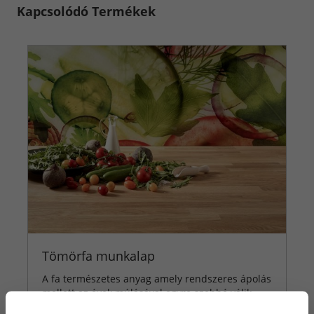
Kapcsolódó Termékek
Tömörfa munkalap
A fa természetes anyag amely rendszeres ápolás
mellett az évek múlásával egyre szebbé válik.
Előnyei: