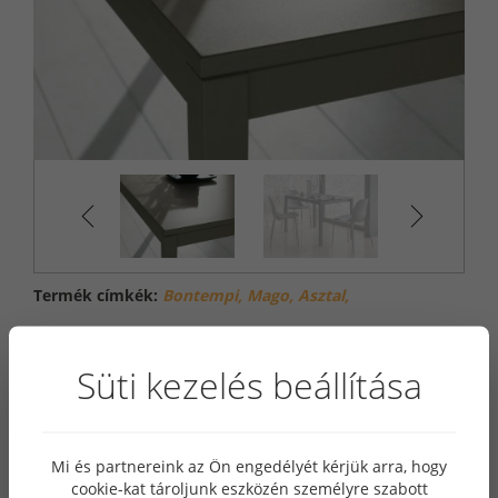
Fürdőszoba
Bútorok
Beépíthető
Készülékek
Munkalap
megoldások
Termék címkék:
Bontempi,
Mago,
Asztal,
Süti kezelés beállítása
Kapcsolódó Termékek
Mi és partnereink az Ön engedélyét kérjük arra, hogy
cookie-kat tároljunk eszközén személyre szabott