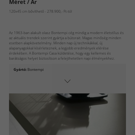
Méret / Ár
inspirációk
120x45 cm bővíthető - 278.900,- Ft-tól
Konyha-
inspirációk
Az 1963-ban alakult olasz Bontempi cég mindig a modern életstílus és
az aktuális trendek szerint gyártja a bútorait. Magas minőség minden
esetben alapkövetelmény. Minden nap új technikákkal, új
Konyhabútorok
alapanyagokkal kísérleteznek, a legjobb eredmények elérése
érdekében. A Bontempi Casa küldetése, hogy egy kellemes és
barátságos helyet biztosítson a felejthetetlen napi élményekhez.
Referenciák
Gyártó:
Bontempi
Nappali
Bútorok
Székek
Asztalok