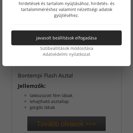
hirdetések és tartalom nyújtásához, hirdetés- és
tartalomméréshez valamint nézettségi adatok
gyűjtéséhez.
Javasolt beállítások elfogadása
Sütibeállítások módosítása
Adatvédelmi nyilatkozat
Bontempi Flash Asztal
Jellemzők:
lakkozozott fém lábak
lehajtható asztallap
görgős lábak