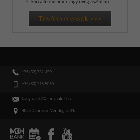
karcálló melamin vagy üveg asztallap
+36 (52) 751-450
+36 (30) 218-5080
konyhalux2@konyhalux.hu
4026 Debrecen Vendég u. 84.