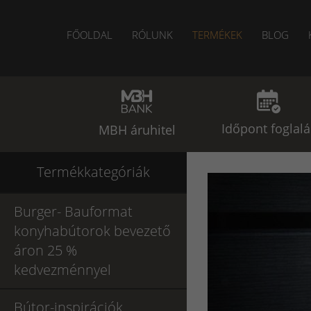
FŐOLDAL
RÓLUNK
TERMÉKEK
BLOG
Időpont foglalá
MBH áruhitel
Termékkategóriák
Burger- Bauformat
konyhabútorok bevezető
áron 25 %
kedvezménnyel
Bútor-inspirációk