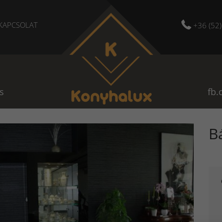
KAPCSOLAT
+36 (52
s
fb.
B