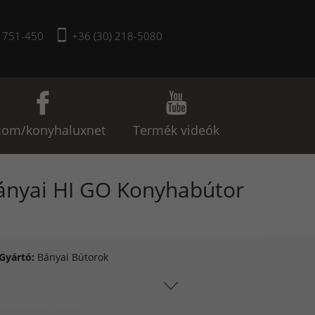
) 751-450
+36 (30) 218-5080
com/konyhaluxnet
Termék videók
ányai HI GO Konyhabútor
Gyártó:
Bányai Bútorok