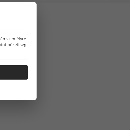
özén személyre
int nézettségi