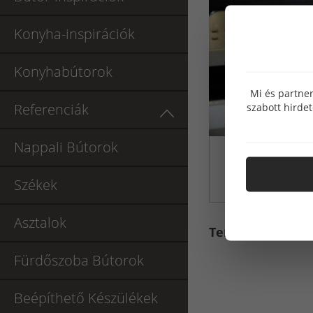
Konyha-inspirációk
Konyhabútorok
Mi és partner
Referenciák
szabott hirde
Nappali Bútorok
Székek
Asztalok
Termék címkék
Fürdőszoba Bútorok
Beépíthető Készülékek