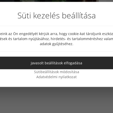
Süti kezelés beállítása
eink az Ön engedélyét kérjük arra, hogy cookie-kat tároljunk eszk
tések és tartalom nyújtásához, hirdetés- és tartalomméréshez valam
adatok gyűjtéséhez.
Javasolt beállítások elfogadása
Sütibeállítások módosítása
Adatvédelmi nyilatkozat
:
HI GO,
Konyhabútor,
Bányai,