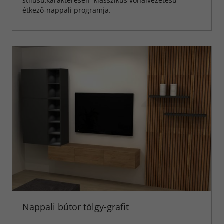
stílusú,karakteresen klasszikus vonalvezetésű
étkező-nappali programja.
Nappali bútor tölgy-grafit