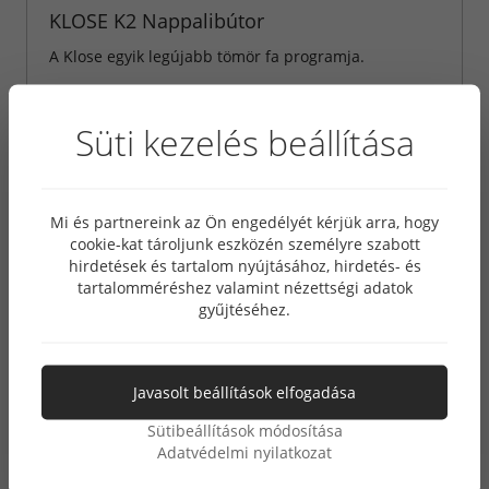
KLOSE K2 Nappalibútor
A Klose egyik legújabb tömör fa programja.
Süti kezelés beállítása
Mi és partnereink az Ön engedélyét kérjük arra, hogy
cookie-kat tároljunk eszközén személyre szabott
hirdetések és tartalom nyújtásához, hirdetés- és
tartalomméréshez valamint nézettségi adatok
gyűjtéséhez.
Javasolt beállítások elfogadása
Sütibeállítások módosítása
Adatvédelmi nyilatkozat
KLOSE K9 Nappalibútor