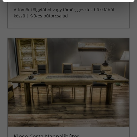
A tömör tölgyfából vagy tömör, gesztes bükkfából
készült K-9-es bútorcsalád
Klose Cesta Nappalibútor