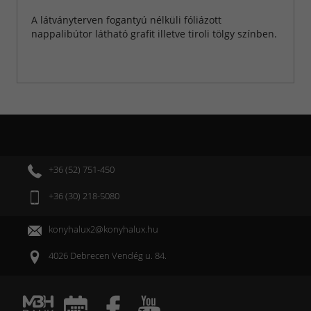
A látványterven fogantyú nélküli fóliázott
nappalibútor látható grafit illetve tiroli tölgy színben.
+36 (52) 751-450
+36 (30) 218-5080
konyhalux2@konyhalux.hu
4026 Debrecen Vendég u. 84.