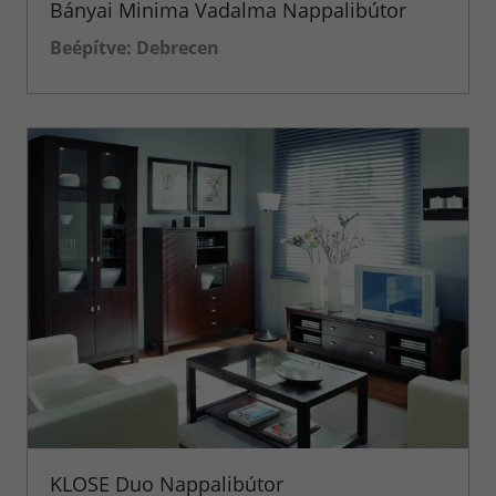
Fürdőszoba
Bányai Minima Vadalma Nappalibútor
Bútorok
Beépítve: Debrecen
Beépíthető
Készülékek
Munkalap
megoldások
KLOSE Duo Nappalibútor