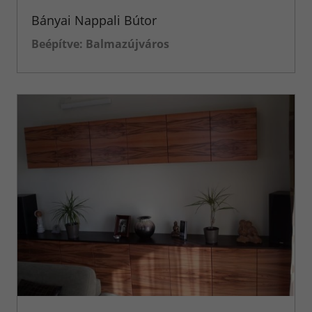
inspirációk
Bányai Nappali Bútor
Beépítve: Balmazújváros
Konyha-
inspirációk
Konyhabútorok
Referenciák
Nappali
Bútorok
Székek
Asztalok