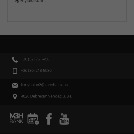
legénylakásban.
+36 (52) 751-450
+36 (30) 218-5080
konyhalux2@konyhalux.hu
4026 Debrecen Vendég u. 84.