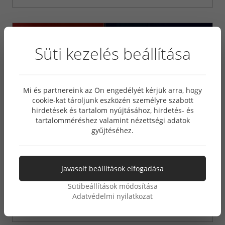
Süti kezelés beállítása
Mi és partnereink az Ön engedélyét kérjük arra, hogy
cookie-kat tároljunk eszközén személyre szabott
hirdetések és tartalom nyújtásához, hirdetés- és
tartalomméréshez valamint nézettségi adatok
gyűjtéséhez.
Javasolt beállítások elfogadása
Bontempi Linda Bárszék
Sütibeállítások módosítása
Adatvédelmi nyilatkozat
114.700.-Ft.-tól