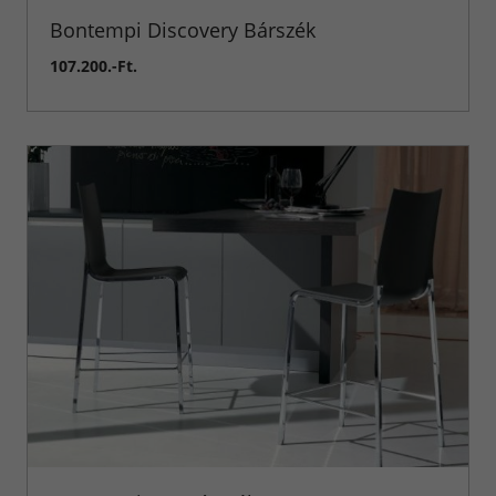
inspirációk
Bontempi Discovery Bárszék
107.200.-Ft.
Konyha-
inspirációk
Konyhabútorok
Referenciák
Nappali
Bútorok
Székek
Asztalok