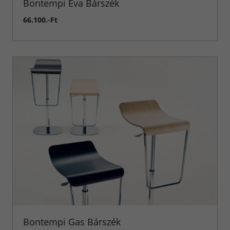
Bontempi Eva Bárszék
Fürdőszoba
Bútorok
66.100.-Ft
Beépíthető
Készülékek
Munkalap
megoldások
Bontempi Gas Bárszék